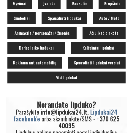
Gyvūnai
Įvairūs
Kaukolės
Krepšinis
Simboliai
Spausdinti lipdukai
Auto / Moto
Animacija / personažai / žmonės
Ačiū, kad pirkote
Darbo laiko lipdukai
Kalėdiniai lipdukai
Reklama ant automobilių
Spausdinti lipdukai verslui
Visi lipdukai
Nerandate lipduko?
Parašykite
info@lipdukai24.lt,
Lipdukai24
facebook'e
arba skambinkite/SMS -
+370 625
40095
Lipdukus galime pagaminti pagal individualius