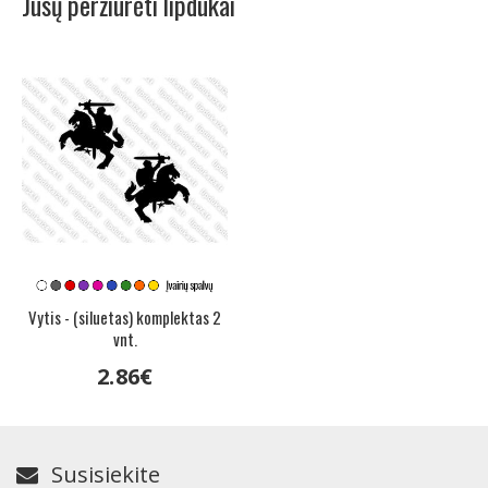
Jūsų peržiūrėti lipdukai
Vytis - (siluetas) komplektas 2
vnt.
2
.
86
€
Susisiekite