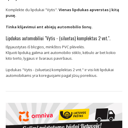
Komplekte du lipdukai "Vytis".
Vienas lipdukas apverstas į kitą
pusę.
Tinka klijavimui ant abiejų automobilio šonų.
Lipdukas automobiliui "Vytis - (siluetas) komplektas 2 vnt.".
Išpjaustytas iš blizgios, minkštos PVC plėvelės.
Klijuoti lipduką galima ant automobilio stiklo, kėbulo ar bet kokio
kito tvirto, lygaus ir švaraus paviršiaus.
Lipdukas "Vytis - (siluetas) komplektas 2 vnt." ir visi kiti lipdukai
automobiliams yra koreguojami pagal jūsų poreikius.