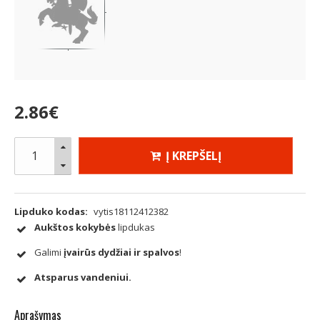
2
.
86
€
Į KREPŠELĮ
Lipduko kodas:
vytis18112412382
Aukštos kokybės
lipdukas
Galimi
įvairūs dydžiai ir spalvos
!
Atsparus vandeniui.
Aprašymas