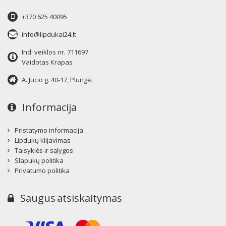
+370 625 40095
info@lipdukai24.lt
Ind. veiklos nr. 711697
Vaidotas Krapas
A. Jucio g. 40-17, Plungė.
Informacija
Pristatymo informacija
Lipdukų klijavimas
Taisyklės ir sąlygos
Slapukų politika
Privatumo politika
Saugus atsiskaitymas