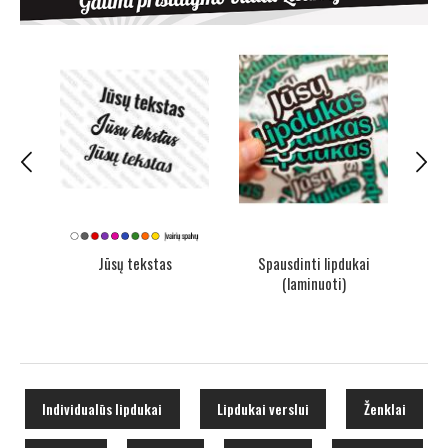
 vnt.
Jūsų tekstas
Spausdinti lipdukai
Sp
(laminuoti)
Individualūs lipdukai
Lipdukai verslui
Ženklai