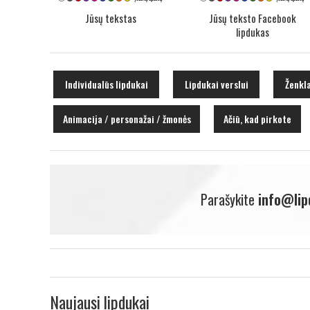
Jūsų tekstas
Jūsų teksto Facebook
lipdukas
Individualūs lipdukai
Lipdukai verslui
Ženkla
Animacija / personažai / žmonės
Ačiū, kad pirkote
Parašykite
info@lip
Naujausi lipdukai