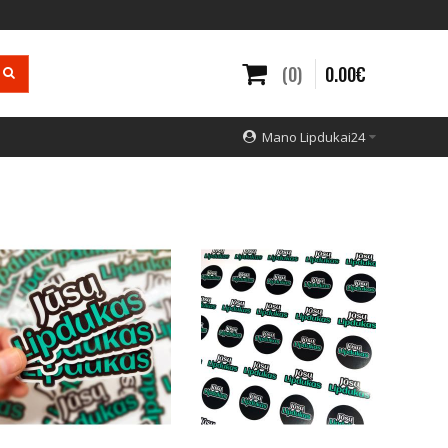
0
0
.
00
€
Mano Lipdukai24