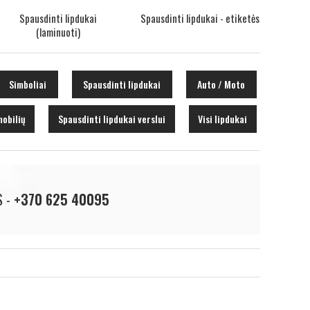
Spausdinti lipdukai
Spausdinti lipdukai - etiketės
(laminuoti)
Simboliai
Spausdinti lipdukai
Auto / Moto
obilių
Spausdinti lipdukai verslui
Visi lipdukai
S -
+370 625 40095