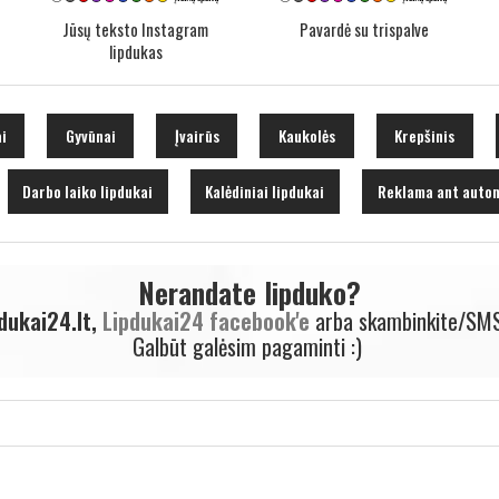
Jūsų teksto Instagram
Pavardė su trispalve
lipdukas
i
Gyvūnai
Įvairūs
Kaukolės
Krepšinis
Darbo laiko lipdukai
Kalėdiniai lipdukai
Reklama ant autom
Nerandate lipduko?
dukai24.lt,
Lipdukai24 facebook'e
arba skambinkite/SM
Galbūt galėsim pagaminti :)