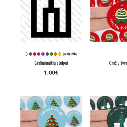
Gediminaičių stulpai
Gražių šve
1
.
00
€