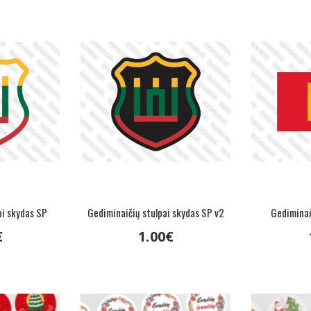
ai skydas SP
Gediminaičių stulpai skydas SP v2
Gediminaič
€
1
.
00
€