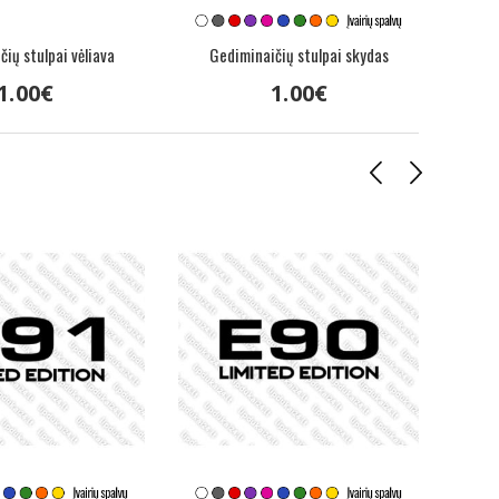
ių stulpai vėliava
Gediminaičių stulpai skydas
1
.
00
€
1
.
00
€