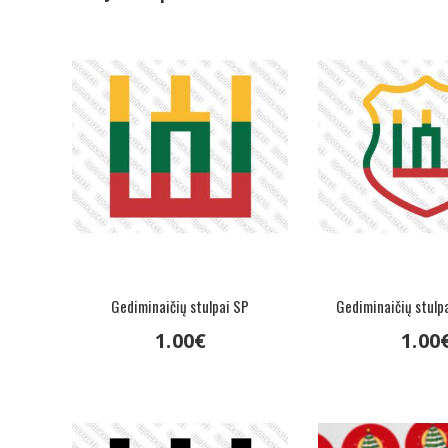
Gediminaičių stulpai SP
Gediminaičių stulp
1
.
00
€
1
.
00