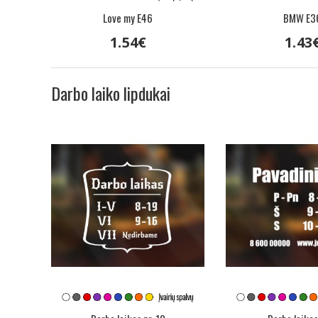
Love my E46
BMW E3
1
.
54
€
1
.
43
Darbo laiko lipdukai