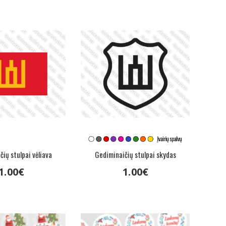
ių stulpai vėliava
Gediminaičių stulpai skydas
1
.
00
€
1
.
00
€