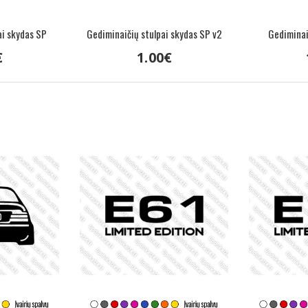
ai skydas SP
Gediminaičių stulpai skydas SP v2
Gediminaič
€
1
.
00
€