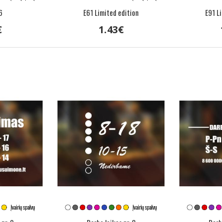
6
E61 Limited edition
E91 L
€
1
.
43
€