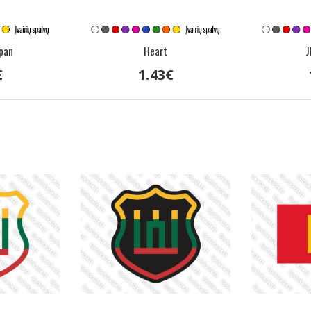
apan
Heart
J
€
1
.
43
€