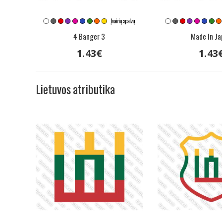
4 Banger 3
Made In J
1
.
43
€
1
.
43
Lietuvos atributika