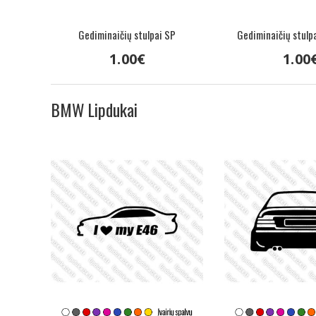
u
Gediminaičių stulpai SP
Gediminaičių stulp
1
.
00
€
1
.
00
BMW Lipdukai