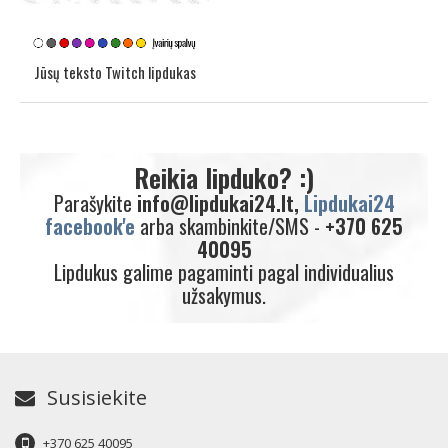
Jūsų teksto Twitch lipdukas
Reikia lipduko? :)
Parašykite
info@lipdukai24.lt,
Lipdukai24
facebook'e
arba skambinkite/SMS -
+370 625
40095
Lipdukus galime pagaminti pagal individualius
užsakymus.
Susisiekite
+370 625 40095