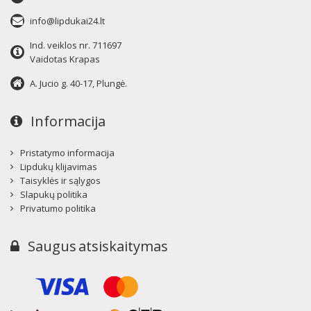
info@lipdukai24.lt
Ind. veiklos nr. 711697
Vaidotas Krapas
A. Jucio g. 40-17, Plungė.
Informacija
Pristatymo informacija
Lipdukų klijavimas
Taisyklės ir sąlygos
Slapukų politika
Privatumo politika
Saugus atsiskaitymas