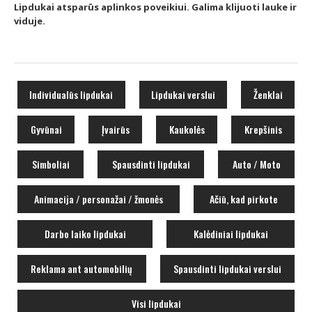
Lipdukai atsparūs aplinkos poveikiui. Galima klijuoti lauke ir
viduje.
Individualūs lipdukai
Lipdukai verslui
Ženklai
Gyvūnai
Įvairūs
Kaukolės
Krepšinis
Simboliai
Spausdinti lipdukai
Auto / Moto
Animacija / personažai / žmonės
Ačiū, kad pirkote
Darbo laiko lipdukai
Kalėdiniai lipdukai
Reklama ant automobilių
Spausdinti lipdukai verslui
Visi lipdukai