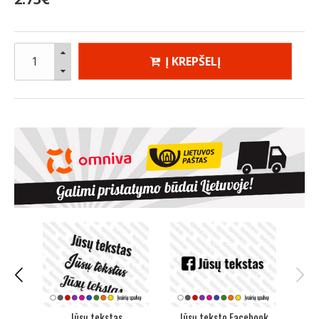
Į KREPŠELĮ
i -
Jūsų tekstas
Jūsų teksto Facebook
Jūs