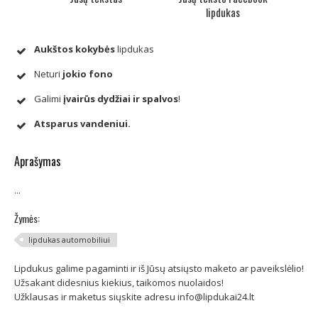
lipdukas
Aukštos kokybės
lipdukas
Neturi
jokio fono
Galimi
įvairūs dydžiai ir spalvos
!
Atsparus vandeniui.
Aprašymas
...
Žymės:
lipdukas automobiliui
Lipdukus galime pagaminti ir iš Jūsų atsiųsto maketo ar paveikslėlio!
Užsakant didesnius kiekius, taikomos nuolaidos!
Užklausas ir maketus siųskite adresu info@lipdukai24.lt