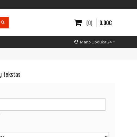
0
0
.
00
€
Mano Lipdukai24
ų tekstas
0