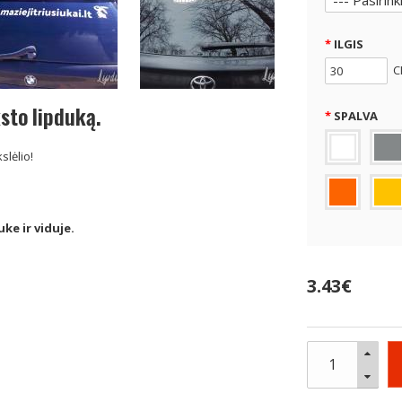
ILGIS
C
ksto lipduką.
SPALVA
slėlio!
ke ir viduje.
3.43€