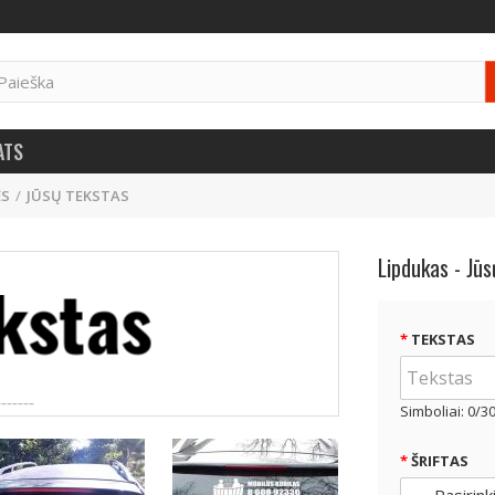
ATS
ĖS
JŪSŲ TEKSTAS
Lipdukas - Jūs
TEKSTAS
Simboliai: 0/3
ŠRIFTAS