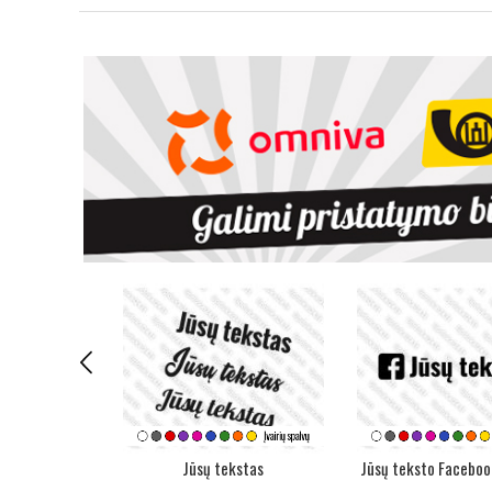
kai - etiketės
Jūsų tekstas
Jūsų teksto Faceboo