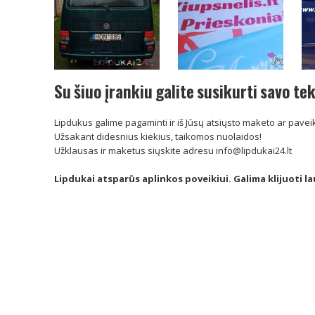
Su šiuo įrankiu galite susikurti savo te
Lipdukus galime pagaminti ir iš Jūsų atsiųsto maketo ar paveik
Užsakant didesnius kiekius, taikomos nuolaidos!
Užklausas ir maketus siųskite adresu info@lipdukai24.lt
Lipdukai atsparūs aplinkos poveikiui. Galima klijuoti lau