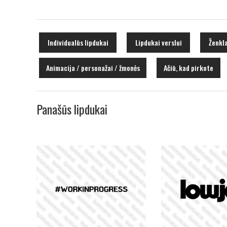
Individualūs lipdukai
Lipdukai verslui
Ženkla
Animacija / personažai / žmonės
Ačiū, kad pirkote
Panašūs lipdukai