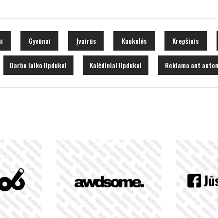
i
Gyvūnai
Įvairūs
Kaukolės
Krepšinis
Darbo laiko lipdukai
Kalėdiniai lipdukai
Reklama ant autom