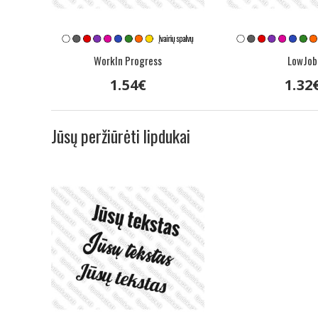
WorkIn Progress
LowJob
1
.
54
€
1
.
32
Jūsų peržiūrėti lipdukai