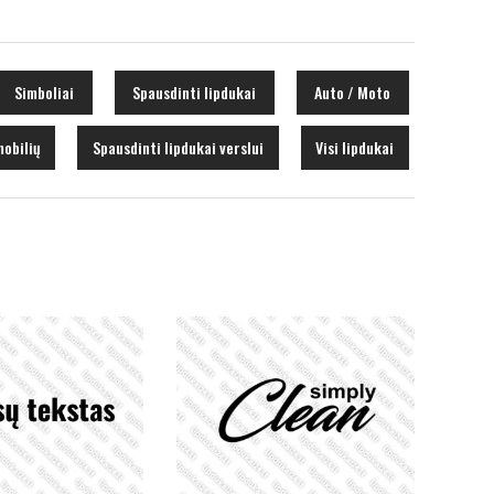
Simboliai
Spausdinti lipdukai
Auto / Moto
obilių
Spausdinti lipdukai verslui
Visi lipdukai