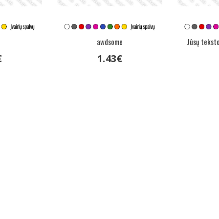
awdsome
Jūsų tekst
€
1
.
43
€