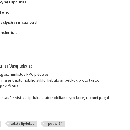
kybės
lipdukas
 fono
s dydžiai ir spalvos
!
andeniui.
liui "Jūsų tekstas".
izgios, minkštos PVC plėvelės.
lima ant automobilio stiklo, kėbulo ar bet kokio kito tvirto,
 paviršiaus.
kstas" ir visi kiti lipdukai automobiliams yra koreguojami pagal
dukas
Spausdinti lipdukai (laminuoti)
Spausdinti lipdukai - etiket
teksto lipdukas
lipdukai24