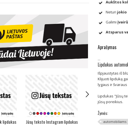
Aukštos ko
Neturi
jokio
Galimi
įvairū
Atsparus v
Aprašymas
...
Lipdukas automobi
Išpjaustytas iš bl
Klijuoti lipduką ga
lygaus ir švaraus
Lipdukas "Jūsų te
jūsų poreikius.
Žymės:
k lipdukas
Jūsų teksto Instagram lipdukas
Jūsų teksto Youtube lip
automobiliams