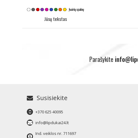
Jūsų tekstas
Parašykite
info@lip
Susisiekite
+370 625 40095
info@lipdukai24.lt
Ind. veiklos nr. 711697