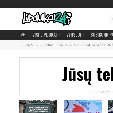
...
VISI LIPDUKAI
VERSLUI
SUSIKURK P
LIPDUKAI
ANIMACIJA / PERSONAŽAI / ŽMON