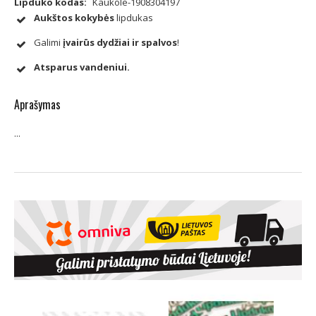
Lipduko kodas:
Kaukole-1908304197
Aukštos kokybės
lipdukas
Galimi
įvairūs dydžiai ir spalvos
!
Atsparus vandeniui.
Aprašymas
...