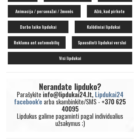
Animacija / personažai / žmonės
Ačiū, kad pirkote
Darbo laiko lipdukai
Kalėdiniai lipdukai
Reklama ant automobilių
Spausdinti lipdukai verslui
Visi lipdukai
Nerandate lipduko?
Parašykite
info@lipdukai24.lt,
Lipdukai24
facebook'e
arba skambinkite/SMS -
+370 625
40095
Lipdukus galime pagaminti pagal individualius
užsakymus ;)