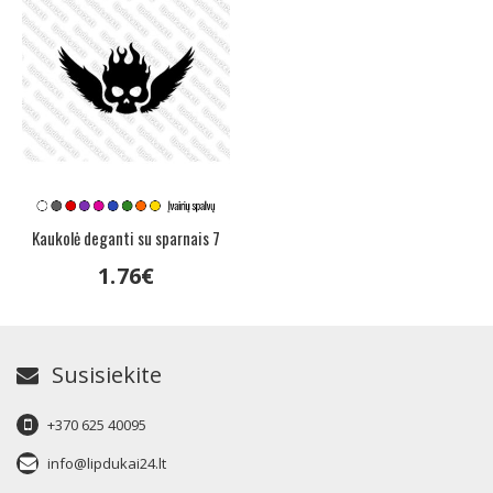
Kaukolė deganti su sparnais 7
1
.
76
€
Susisiekite
+370 625 40095
info@lipdukai24.lt