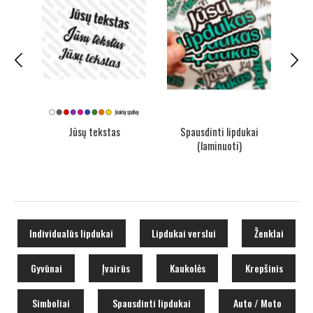
 vnt.
Jūsų tekstas
Spausdinti lipdukai
Sp
(laminuoti)
Individualūs lipdukai
Lipdukai verslui
Ženklai
Gyvūnai
Įvairūs
Kaukolės
Krepšinis
Simboliai
Spausdinti lipdukai
Auto / Moto