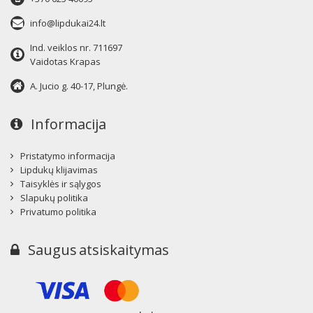
info@lipdukai24.lt
Ind. veiklos nr. 711697
Vaidotas Krapas
A. Jucio g. 40-17, Plungė.
Informacija
Pristatymo informacija
Lipdukų klijavimas
Taisyklės ir sąlygos
Slapukų politika
Privatumo politika
Saugus atsiskaitymas