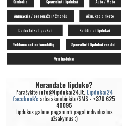
Simboliai
Spausdinti lipdukai
Auto / Moto
Animacija / personažai / žmonės
Ačiū, kad pirkote
Darbo laiko lipdukai
Kalėdiniai lipdukai
Reklama ant automobilių
Spausdinti lipdukai verslui
Visi lipdukai
Nerandate lipduko?
Parašykite
info@lipdukai24.lt,
Lipdukai24
facebook'e
arba skambinkite/SMS -
+370 625
40095
Lipdukus galime pagaminti pagal individualius
užsakymus ;)