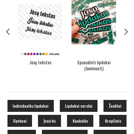
 vnt.
Jūsų tekstas
Spausdinti lipdukai
Sp
(laminuoti)
Individualūs lipdukai
Lipdukai verslui
Ženklai
Gyvūnai
Įvairūs
Kaukolės
Krepšinis