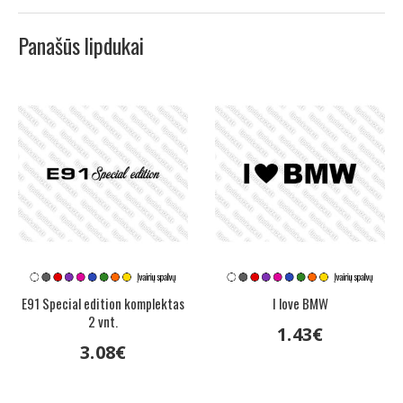
Panašūs lipdukai
E91 Special edition komplektas
I love BMW
2 vnt.
1
.
43
€
3
.
08
€