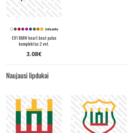
E91 BMW heart beat pulse
komplektas 2 vnt.
3
.
08
€
Naujausi lipdukai