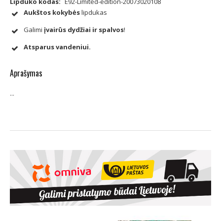
Lipduko kodas:
E92-Limited-edition-20073020108
Aukštos kokybės
lipdukas
Galimi
įvairūs dydžiai ir spalvos
!
Atsparus vandeniui.
Aprašymas
...