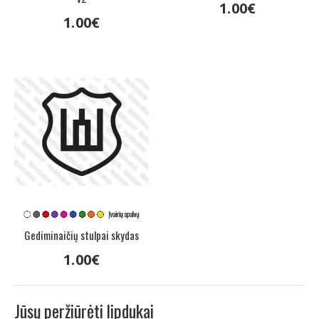
1
.
00
€
1
.
00
€
Gediminaičių stulpai skydas
1
.
00
€
Jūsų peržiūrėti lipdukai