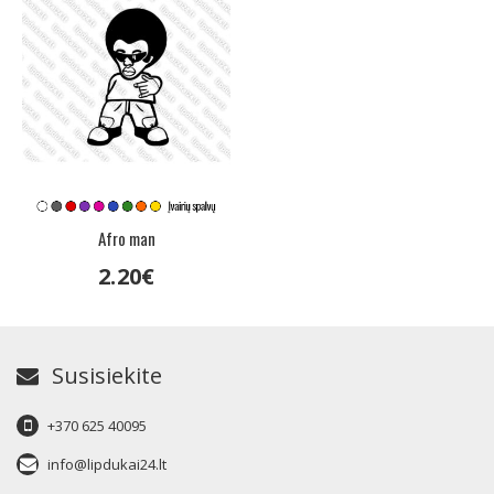
Afro man
2
.
20
€
Susisiekite
+370 625 40095
info@lipdukai24.lt