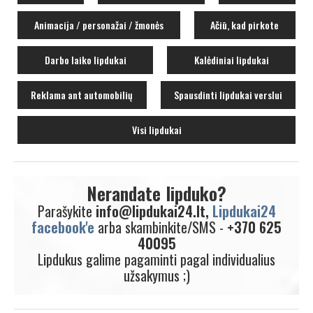
Animacija / personažai / žmonės
Ačiū, kad pirkote
Darbo laiko lipdukai
Kalėdiniai lipdukai
Reklama ant automobilių
Spausdinti lipdukai verslui
Visi lipdukai
Nerandate lipduko?
Parašykite
info@lipdukai24.lt,
Lipdukai24
facebook'e
arba skambinkite/SMS -
+370 625
40095
Lipdukus galime pagaminti pagal individualius
užsakymus ;)