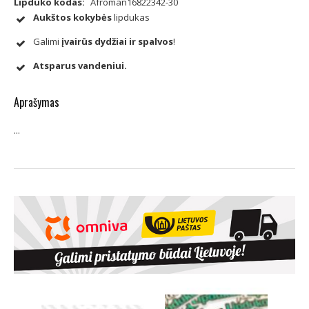
Lipduko kodas:
Afroman16822342-30
Aukštos kokybės
lipdukas
Galimi
įvairūs dydžiai ir spalvos
!
Atsparus vandeniui.
Aprašymas
...