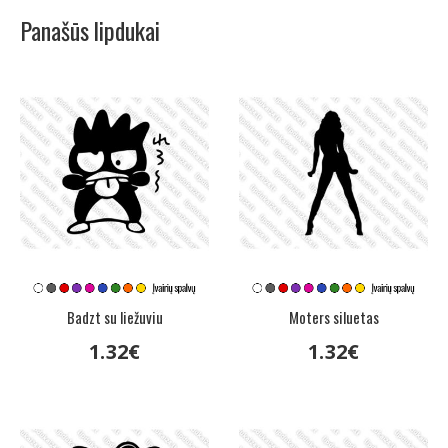
Panašūs lipdukai
Badzt su liežuviu
Moters siluetas
1
.
32
€
1
.
32
€