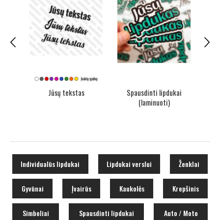
 vnt.
Jūsų tekstas
Spausdinti lipdukai
Sp
(laminuoti)
Individualūs lipdukai
Lipdukai verslui
Ženklai
Gyvūnai
Įvairūs
Kaukolės
Krepšinis
Simboliai
Spausdinti lipdukai
Auto / Moto